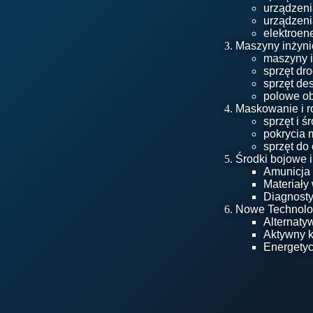
urządzeni
urządzeni
elektroene
Maszyny inżynier
maszyny in
sprzęt d
sprzęt d
polowe obi
Maskowanie i r
sprzęt i ś
pokrycia 
sprzęt do
Środki bojowe i
Amunicja 
Materiał
Diagnosty
Nowe Technolog
Alternaty
Aktywny k
Energetyc