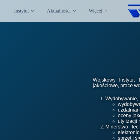
Instytut
Aktualności
Więcej
Wojskowy Instytut T
jakościowe, prace w
Wydobywanie, u
wydobywa
uzdatnia
oceny jak
utylizacj
Minerstwo i tec
elektroni
sprzęt i 