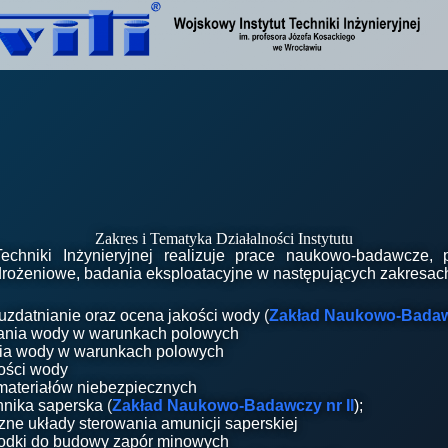
Zakres i Tematyka Działalności Instytutu
echniki Inżynieryjnej realizuje prace naukowo-badawcze, 
drożeniowe, badania eksploatacyjne w następujących zakresac
zdatnianie oraz ocena jakości wody (
Zakład Naukowo-Badawc
nia wody w warunkach polowych
nia wody w warunkach polowych
ości wody
i materiałów niebezpiecznych
hnika saperska (
Zakład Naukowo-Badawczy nr II
);
czne układy sterowania amunicji saperskiej
środki do budowy zapór minowych