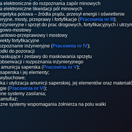
a elektroniczne do rozpoznania zapór minowych
a elektroniczne likwidacji pól minowych
rgetyka polowa – źródła prądu, przesył energii i oświetlenie
yjne, mosty, przeprawy i fortyfikacje (
Pracownia nr III
);
żynieryjne i sprzęt do prac drogowych, fortyfikacyjnych i utrzy
rogowo-mostowy
esantowo-przeprawowy i mostowy
ekty fortyfikacyjne
ozpoznanie inżynieryjne (
Pracownia nr IV
);
rodki do pozoracji
maskujące i zestawy do maskowania sprzętu
 obserwacji i rozpoznania inżynieryjnego
 amunicja saperska (
Pracownia nr V
);
saperska i jej elementy;
y wybuchowe;
ka i utylizacja amunicji saperskiej, jej elementów oraz materi
ie (
Pracownia nr VI
);
wne systemy zasilania;
amuflaż;
zne systemy wspomagania żołnierza na polu walki