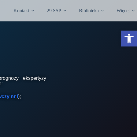
Kontakt
29 SSP
Biblioteka
Więcej
Otwórz pasek narzędzi
prognozy, ekspertyzy
h:
zy nr I
);