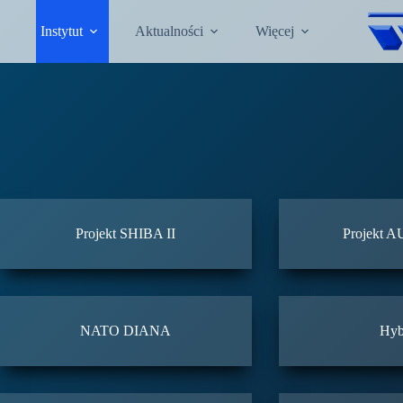
Przejdź
do
Instytut
Aktualności
Więcej
treści
Projekt SHIBA II
Projekt
NATO DIANA
Hyb