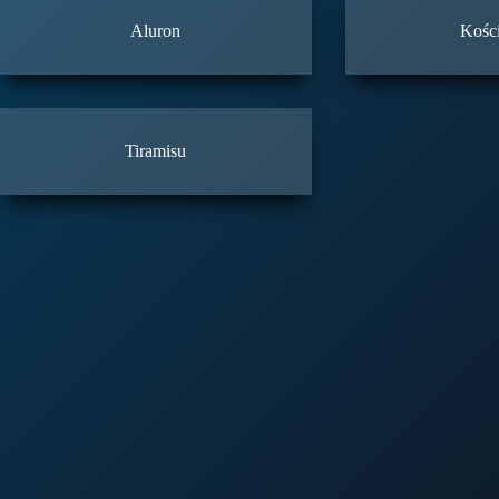
Aluron
Kośc
Tiramisu