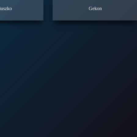
iuszko
Gekon