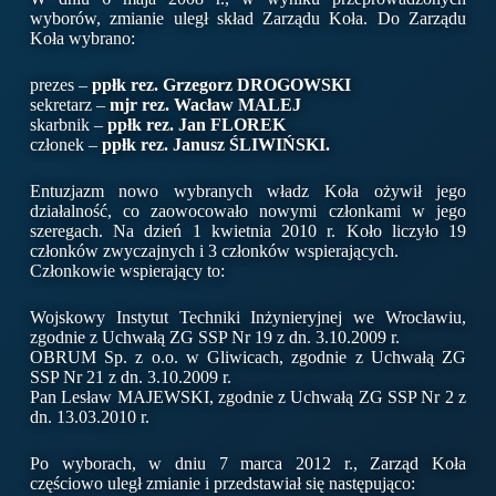
wyborów, zmianie uległ skład Zarządu Koła. Do Zarządu
Koła wybrano:
prezes –
ppłk rez. Grzegorz DROGOWSKI
sekretarz –
mjr rez. Wacław MALEJ
skarbnik –
ppłk rez. Jan FLOREK
członek –
ppłk rez. Janusz ŚLIWIŃSKI.
Entuzjazm nowo wybranych władz Koła ożywił jego
działalność, co zaowocowało nowymi członkami w jego
szeregach. Na dzień 1 kwietnia 2010 r. Koło liczyło 19
członków zwyczajnych i 3 członków wspierających.
Członkowie wspierający to:
Wojskowy Instytut Techniki Inżynieryjnej we Wrocławiu,
zgodnie z Uchwałą ZG SSP Nr 19 z dn. 3.10.2009 r.
OBRUM Sp. z o.o. w Gliwicach, zgodnie z Uchwałą ZG
SSP Nr 21 z dn. 3.10.2009 r.
Pan Lesław MAJEWSKI, zgodnie z Uchwałą ZG SSP Nr 2 z
dn. 13.03.2010 r.
Po wyborach, w dniu 7 marca 2012 r., Zarząd Koła
częściowo uległ zmianie i przedstawiał się następująco: