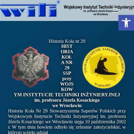
Otwórz pasek narzędzi
Historia Koła nr 29
HIST
ORIA
KOŁ
A NR
29
SSP
przy
WOJS
KOW
YM INSTYTUCIE TECHNIKI INŻYNIERYJNEJ
im. profesora Józefa Kosackiego
we Wrocławiu
Historia Koła Nr 29 Stowarzyszenia Saperów Polskich przy
Wojskowym Instytucie Techniki Inżynieryjnej im. profesora
Józefa Kosackiego we Wrocławiu sięga 10 października 2002
r. W tym dniu bowiem odbyło się zebranie założycielskie, w
którym wzięło udział