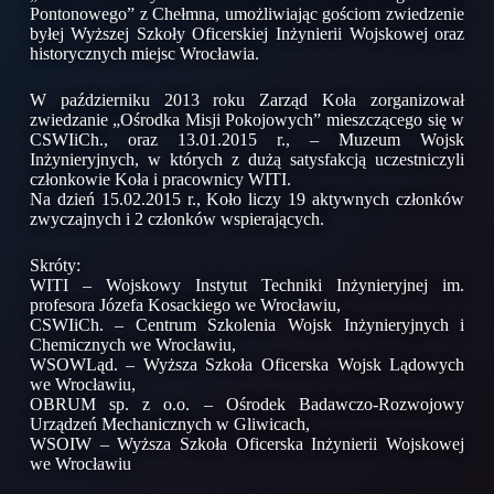
Pontonowego” z Chełmna, umożliwiając gościom zwiedzenie
byłej Wyższej Szkoły Oficerskiej Inżynierii Wojskowej oraz
historycznych miejsc Wrocławia.
W październiku 2013 roku Zarząd Koła zorganizował
zwiedzanie „Ośrodka Misji Pokojowych” mieszczącego się w
CSWIiCh., oraz 13.01.2015 r., – Muzeum Wojsk
Inżynieryjnych, w których z dużą satysfakcją uczestniczyli
członkowie Koła i pracownicy WITI.
Na dzień 15.02.2015 r., Koło liczy 19 aktywnych członków
zwyczajnych i 2 członków wspierających.
Skróty:
WITI – Wojskowy Instytut Techniki Inżynieryjnej im.
profesora Józefa Kosackiego we Wrocławiu,
CSWIiCh. – Centrum Szkolenia Wojsk Inżynieryjnych i
Chemicznych we Wrocławiu,
WSOWLąd. – Wyższa Szkoła Oficerska Wojsk Lądowych
we Wrocławiu,
OBRUM sp. z o.o. – Ośrodek Badawczo-Rozwojowy
Urządzeń Mechanicznych w Gliwicach,
WSOIW – Wyższa Szkoła Oficerska Inżynierii Wojskowej
we Wrocławiu