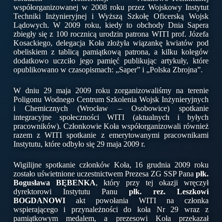
współorganizowanej w 2008 roku przez Wojskowy Instytut
Techniki Inżynieryjnej i Wyższą Szkołę Oficerską Wojsk
Lądowych. W 2009 roku, kiedy to obchody Dnia Sapera
zbiegły się z 100 rocznicą urodzin patrona WITI prof. Józefa
Kosackiego, delegacja Koła złożyła wiązankę kwiatów pod
obeliskiem z tablicą pamiątkową patrona, a kilku kolegów
dodatkowo uczciło jego pamięć publikując artykuły, które
opublikowano w czasopismach: „Saper” i „Polska Zbrojna”.
W dniu 29 maja 2009 roku zorganizowaliśmy na terenie
Poligonu Wodnego Centrum Szkolenia Wojsk Inżynieryjnych
i Chemicznych (Wrocław – Osobowice) spotkanie
integracyjne społeczności WITI (aktualnych i byłych
pracowników). Członkowie Koła współorganizowali również
razem z WITI spotkanie z emerytowanymi pracownikami
Instytutu, które odbyło się 29 maja 2009 r.
Wigilijne spotkanie członków Koła, 16 grudnia 2009 roku
zostało uświetnione uczestnictwem Prezesa ZG SSP Pana
płk.
Bogusława BĘBENKA
, który przy tej okazji wręczył
dyrektorowi Instytutu Panu
płk. rez. Leszkowi
BOGDANOWI
akt powołania WITI na członka
wspierającego i przynależności do koła Nr 29 wraz z
pamiątkowym medalem, a prezesowi Koła przekazał