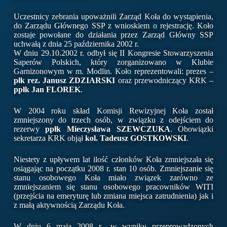
Uczestnicy zebrania upoważnili Zarząd Koła do wystąpienia,
do Zarządu Głównego SSP z wnioskiem o rejestrację. Koło
zostaje powołane do działania przez Zarząd Główny SSP
uchwałą z dnia 25 października 2002 r.
W dniu 29.10.2002 r. odbył się II Kongresie Stowarzyszenia
Saperów Polskich, który zorganizowano w Klubie
Garnizonowym w m. Modlin. Koło reprezentowali: prezes –
płk rez. Janusz ZDZIARSKI
oraz przewodniczący KRK –
ppłk Jan FLOREK
.
W 2004 roku skład Komisji Rewizyjnej Koła został
zmniejszony do trzech osób, w związku z odejściem do
rezerwy
ppłk Mieczysława SZEWCZUKA
. Obowiązki
sekretarza KRK objął
kol. Tadeusz GOSTKOWSKI
.
Niestety z upływem lat ilość członków Koła zmniejszała się
osiągając na początku 2008 r. stan 10 osób. Zmniejszanie się
stanu osobowego Koła miało związek zarówno ze
zmniejszaniem się stanu osobowego pracowników WITI
(przejścia na emeryturę lub zmiana miejsca zatrudnienia) jak i
z małą aktywnością Zarządu Koła.
W dniu 6 maja 2008 r., w wyniku przeprowadzonych