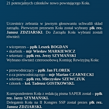
21 potencjalnych członków nowo powstającego Koła.
Uczestnicy zebrania w jawnym głosowaniu uchwalili skład
zarządu. Pierwszym prezesem Koła został wybrany
płk rez.
Janusz ZDZIARSKI
. Do Zarządu Koła wybrani zostali
również:
• wiceprezes –
ppłk Leszek BOGDAN
• skarbnik –
mjr Wiesław MARKIEWICZ
• sekretarz –
ppłk rez. Jerzy SZYMAŃSKI
Wybrano również czteroosobową Komisję Rewizyjną Koła:
• przewodniczący –
ppłk Jan FLOREK
• z-ca przewodniczącego –
mjr Marian CZARNECKI
• sekretarz –
ppłk rez. Mieczysław SZEWCZUK
• członek –
kol. Tadeusz GOSTKOWSKI.
Korespondentem Koła z redakcją pisma SAPER został –
ppłk
rez. Jarzy SZYMAŃSKI.
Delegatem Koła na II Kongres SSP został prezes
płk rez.
Janusz ZDZIARSKI.