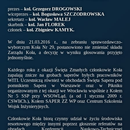
prezes –
kol. Grzegorz DROGOWSKI
wiceprezes –
kol. Bogusława SZCZODROWSKA
sekretarz –
kol. Wacław MALEJ
skarbnik –
kol. Jan FLOREK
członek –
kol. Zbigniew KAMYK.
W dniu 21.03.2016 r., na zebraniu sprawozdawczo-
wyborczym Koła Nr 29, postanowiono nie zmieniać składu
Zarządu Koła, a decyzję w wyniku głosowania przyjęto
jednomyślnie.
Każdego roku z okazji Święta Zmarłych członkowie Koła
zapalają znicze na grobach saperów byłych pracowników
WITI. Uczestniczą również w obchodach Święta Sapera pod
pomnikiem Sapera w Warszawie oraz w Pikniku
organizowanym z tej okazji we Wrocławiu wspólnie z Kołem
Nr 5 SSP przy WSOWLąd. (a od 1 stycznia 2009 r.
CSWIiCh.), Kołem SAPER ZŻ WP oraz Centrum Szkolenia
Wojsk Inżynieryjnych.
Członkowie Koła biorą czynny udział w życiu środowiska
resortowego między innymi poprzez głoszenie referatów na
obradach Konferencji Naukowo-Technicznej