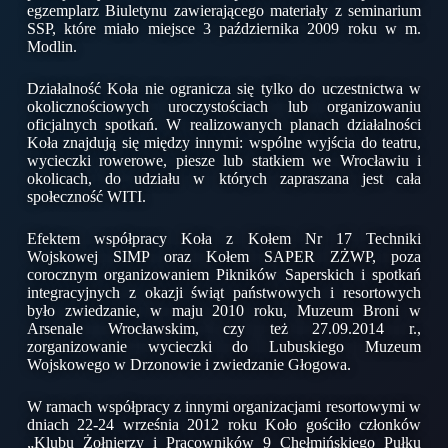
egzemplarz Biuletynu zawierającego materiały z seminarium
SSP, które miało miejsce 3 października 2009 roku w m.
Modlin.
Działalność Koła nie ogranicza się tylko do uczestnictwa w
okolicznościowych uroczystościach lub organizowaniu
oficjalnych spotkań. W realizowanych planach działalności
Koła znajdują się między innymi: wspólne wyjścia do teatru,
wycieczki rowerowe, piesze lub statkiem we Wrocławiu i
okolicach, do udziału w których zapraszana jest cała
społeczność WITI.
Efektem współpracy Koła z Kołem Nr 17 Techniki
Wojskowej SIMP oraz Kołem SAPER ZŻWP, poza
corocznym organizowaniem Pikników Saperskich i spotkań
integracyjnych z okazji świąt państwowych i resortowych
było zwiedzanie, w maju 2010 roku, Muzeum Broni w
Arsenale Wrocławskim, czy też 27.09.2014 r.,
zorganizowanie wycieczki do Lubuskiego Muzeum
Wojskowego w Drzonowie i zwiedzanie Głogowa.
W ramach współpracy z innymi organizacjami resortowymi w
dniach 22-24 września 2012 roku Koło gościło członków
„Klubu Żołnierzy i Pracowników 9 Chełmińskiego Pułku