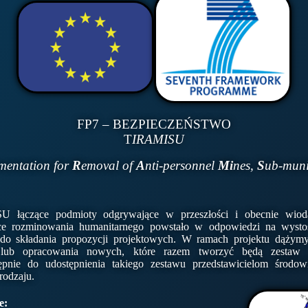
FP7 – BEZPIECZEŃSTWO
T
IRAMISU
mentation for
R
emoval of
A
nti-personnel
Mi
nes,
S
ub-muni
 łączące podmioty odgrywające w przeszłości i obecnie wiodą
ce rozminowania humanitarnego powstało w odpowiedzi na wysto
do składania propozycji projektowych. W ramach projektu dążymy
zi lub opracowania nowych, które razem tworzyć będą zestaw
ępnie do udostępnienia takiego zestawu przedstawicielom środow
rodzaju.
e: