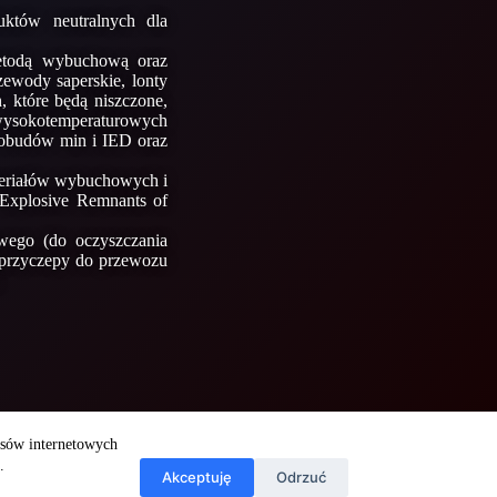
któw neutralnych dla
metodą wybuchową oraz
zewody saperskie, lonty
 które będą niszczone,
ysokotemperaturowych
 obudów min i IED oraz
eriałów wybuchowych i
 Explosive Remnants of
wego (do oczyszczania
j przyczepy do przewozu
.
isów internetowych
.
Akceptuję
Odrzuć
NIP: 896-000-48-11
KRS: 0000157109