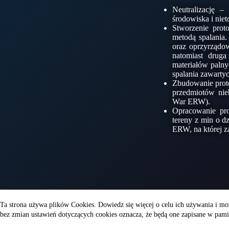
Neutralizację 
środowiska i nie
Stworzenie prot
metodą spalania.
oraz oprzyrządo
natomiast drug
materiałów paln
spalania zawarty
Zbudowanie prot
przedmiotów nie
War ERW).
Opracowanie pro
tereny z min o d
ERW, na której 
Ta strona używa plików Cookies. Dowiedz się więcej o celu ich używania i mo
bez zmian ustawień dotyczących cookies oznacza, że będą one zapisane w pamię
Wojsko