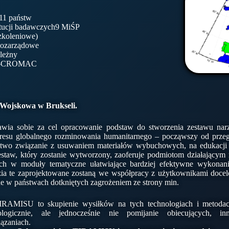
 11 państw
tytucji badawczych9 MiŚP
zkoleniowe)
Pozarządowe
ależny
E –CROMAC
Wojskowa w Brukseli.
wia sobie za cel opracowanie podstaw do stworzenia zestawu nar
kresu globalnego rozminowania humanitarnego – począwszy od prze
stwo związanie z usuwaniem materiałów wybuchowych, na edukacji 
estaw, który zostanie wytworzony, zaoferuje podmiotom działającym
ch w moduły tematyczne ułatwiające bardziej efektywne wykonan
ia te zaprojektowane zostaną we współpracy z użytkownikami doce
ne w państwach dotkniętych zagrożeniem ze strony min.
IRAMISU to skupienie wysiłków na tych technologiach i metodach
logicznie, ale jednocześnie nie pomijanie obiecujących, i
ązaniach.