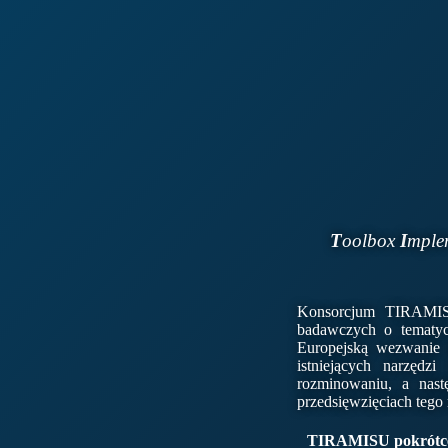
T
oolbox
I
mple
Konsorcjum TIRAMISU
badawczych o tematy
Europejską wezwanie 
istniejących narzęd
rozminowaniu, a nast
przedsięwzięciach tego 
TIRAMISU pokrótc