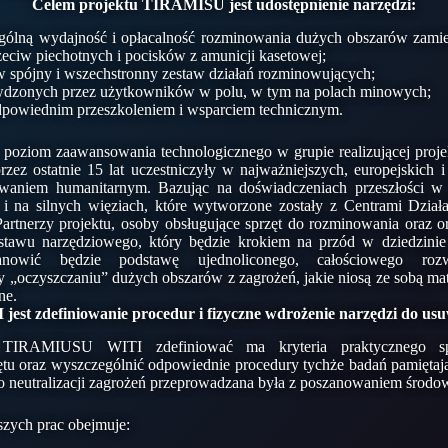
Celem projektu TIRAMISU jest udostępnienie narzędzi:
ogólną wydajność i opłacalność rozminowania dużych obszarów zamie
zeciw piechotnych i pocisków z amunicji kasetowej;
 spójny i wszechstronny zestaw działań rozminowujących;
awdzonych przez użytkowników w polu, w tym na polach minowych;
dpowiednim przeszkoleniem i wsparciem technicznym.
 poziom zaawansowania technologicznego w grupie realizującej pro
 przez ostatnie 15 lat uczestniczyły w najważniejszych, europejskich 
aniem humanitarnym. Bazując na doświadczeniach przeszłości w te
i na silnych więziach, które wytworzone zostały z Centrami Dzia
artnerzy projektu, osoby obsługujące sprzęt do rozminowania oraz 
stawu narzędziowego, który będzie krokiem na przód w dziedzinie
anowić będzie podstawę ujednoliconego, całościowego roz
 „oczyszczaniu” dużych obszarów z zagrożeń, jakie niosą ze sobą ma
ne.
est zdefiniowanie procedur i fizyczne wdrożenie narzędzi do us
TIRAMIUSU WITI zdefiniować ma kryteria praktycznego spra
tu oraz wyszczególnić odpowiednie procedury tychże badań pamiętają
o neutralizacji zagrożeń przeprowadzana była z poszanowaniem środow
zych prac obejmuje: