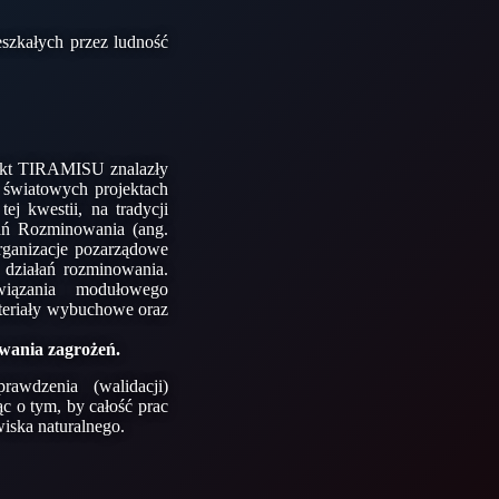
szkałych przez ludność
jekt TIRAMISU znalazły
i światowych projektach
j kwestii, na tradycji
łań Rozminowania (ang.
organizacje pozarządowe
 działań rozminowania.
wiązania modułowego
teriały wybuchowe oraz
uwania zagrożeń.
wdzenia (walidacji)
c o tym, by całość prac
iska naturalnego.