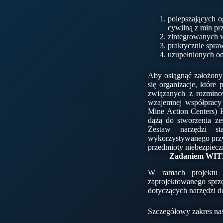
polepszających 
cywilną z min pr
zintegrowanych w
praktycznie spr
uzupełnionych o
Aby osiągnąć założony
się organizacje, które
związanych z rozminow
wzajemnej współpracy 
Mine Action Centers) P
dążą do stworzenia ze
Zestaw narzędzi st
wykorzystywanego przy
przedmioty niebezpiecz
Zadaniem WITI j
W ramach projektu 
zaprojektowanego sprzę
dotyczących narzędzi d
Szczegółowy zakres nas