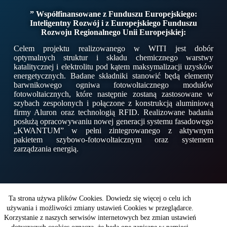
” Współfinansowane z Funduszu Europejskiego:
Inteligentny Rozwój i z Europejskiego Funduszu
Rozwoju Regionalnego Unii Europejskiej:
Celem projektu realizowanego w WITI jest dobór
optymalnych struktur i składu chemicznego warstwy
katalitycznej i elektrolitu pod kątem maksymalizacji uzysków
energetycznych. Badane składniki stanowić będą elementy
barwnikowego ogniwa fotowoltaicznego modułów
fotowoltaicznych, które następnie zostaną zastosowane w
szybach zespolonych i połączone z konstrukcją aluminiową
firmy Aluron oraz technologią RFID. Realizowane badania
posłużą opracowywaniu nowej generacji systemu fasadowego
„KWANTUM” w pełni zintegrowanego z aktywnym
pakietem szybowo-fotowoltaicznym oraz systemem
zarządzania energią.
Copyright © 2026 - WITI
Ta strona używa plików Cookies. Dowiedz się więcej o celu ich
używania i możliwości zmiany ustawień Cookies w przeglądarce.
Korzystanie z naszych serwisów internetowych bez zmian ustawień
Wojskowy Instytut Techniki Inżynieryjnej
im. profesora Józefa Kosackiego