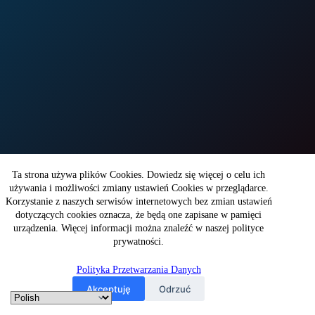
Copyright © 2026 - WITI
Ta strona używa plików Cookies. Dowiedz się więcej o celu ich
używania i możliwości zmiany ustawień Cookies w przeglądarce.
Korzystanie z naszych serwisów internetowych bez zmian ustawień
Wojskowy Instytut Techniki Inżynieryjnej
dotyczących cookies oznacza, że będą one zapisane w pamięci
im. profesora Józefa Kosackiego
ul. Obornicka 136
urządzenia. Więcej informacji można znaleźć w naszej polityce
50-961Wrocław
prywatności.
Polityka Przetwarzania Danych
NIP: 896-000-48-11
KRS: 0000157109
Akceptuję
Odrzuć
Regon: 930064508
email: witi@witi.wroc.pl
tel.: +48 71 347 44 40
fax: +48 71 347 44 04