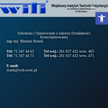
Otwórz pasek narzędzi
Szkolenia i Opiniowanie z zakresu Działalności
Koncesjonowanej
mgr inż. Mariusz Rożek
Tel:
71 347 44 65
Tel woj.:
261 657 432 wew. 465
Tel:
71 347 44 71
Tel woj.:
261 657 432 wew. 471
E-mail:
rozek@witi.wroc.pl