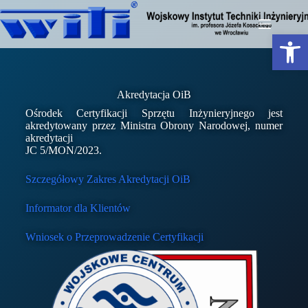
Otwórz pasek narzędzi
Akredytacja OiB
Ośrodek Certyfikacji Sprzętu Inżynieryjnego jest
akredytowany przez Ministra Obrony Narodowej, numer
akredytacji
JC 5/MON/2023.
Szczegółowy Zakres Akredytacji OiB
Informator dla Klientów
Wniosek o Przeprowadzenie Certyfikacji