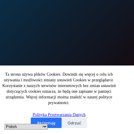
Copyright © 2026 - WITI
Ta strona używa plików Cookies. Dowiedz się więcej o celu ich
używania i możliwości zmiany ustawień Cookies w przeglądarce.
Korzystanie z naszych serwisów internetowych bez zmian ustawień
Wojskowy Instytut Techniki Inżynieryjnej
dotyczących cookies oznacza, że będą one zapisane w pamięci
im. profesora Józefa Kosackiego
ul. Obornicka 136
urządzenia. Więcej informacji można znaleźć w naszej polityce
50-961Wrocław
prywatności.
Polityka Przetwarzania Danych
NIP: 896-000-48-11
KRS: 0000157109
Akceptuję
Odrzuć
Regon: 930064508
email: witi@witi.wroc.pl
tel.: +48 71 347 44 40
fax: +48 71 347 44 04