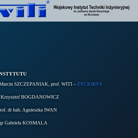
INSTYTUTU
ż. Marcin SZCZEPANIAK, prof. WITI –
ŻYCIORYS
– dr Krzysztof BOGDANOWICZ
rof. dr hab. Agnieszka IWAN
mgr Gabriela KOSMALA