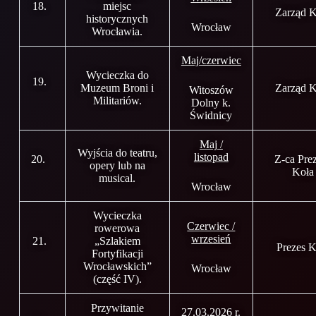
18.
miejsc
Zarząd K
historycznych
Wrocław
Wrocławia.
Maj/czerwiec
Wycieczka do
19.
Muzeum Broni i
Zarząd K
Witoszów
Militariów.
Dolny k.
Świdnicy
Maj /
Wyjścia do teatru,
listopad
20.
Z-ca Pre
opery lub na
Koła
musical.
Wrocław
Wycieczka
Czerwiec /
rowerowa
wrzesień
21.
„Szlakiem
Prezes K
Fortyfikacji
Wrocławskich”
Wrocław
(część IV).
Przywitanie
27.03.2026 r.