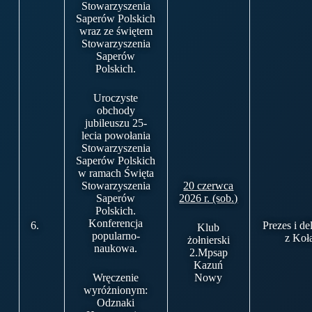
Stowarzyszenia
Saperów Polskich
wraz ze świętem
Stowarzyszenia
Saperów
Polskich.
Uroczyste
obchody
jubileuszu 25-
lecia powołania
Stowarzyszenia
Saperów Polskich
w ramach Święta
Stowarzyszenia
20 czerwca
Saperów
2026 r. (sob.)
Polskich.
Konferencja
6.
Prezes i de
Klub
popularno-
z Koł
żołnierski
naukowa.
2.Mpsap
Kazuń
Wręczenie
Nowy
wyróżnionym:
Odznaki