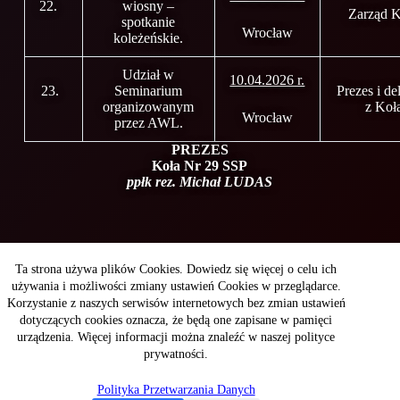
22.
wiosny –
Zarząd K
spotkanie
Wrocław
koleżeńskie.
Udział w
10.04.2026 r.
23.
Seminarium
Prezes i de
organizowanym
z Koł
Wrocław
przez AWL.
PREZES
Koła Nr 29 SSP
ppłk rez. Michał LUDAS
Copyright © 2026 - WITI
Ta strona używa plików Cookies. Dowiedz się więcej o celu ich
używania i możliwości zmiany ustawień Cookies w przeglądarce.
Korzystanie z naszych serwisów internetowych bez zmian ustawień
Wojskowy Instytut Techniki Inżynieryjnej
dotyczących cookies oznacza, że będą one zapisane w pamięci
im. profesora Józefa Kosackiego
ul. Obornicka 136
urządzenia. Więcej informacji można znaleźć w naszej polityce
50-961Wrocław
prywatności.
Polityka Przetwarzania Danych
NIP: 896-000-48-11