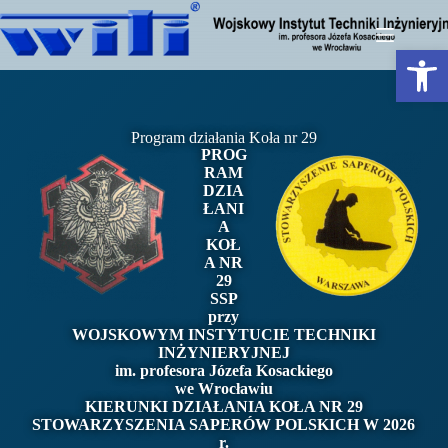
Otwórz pasek narzędzi
Program działania Koła nr 29
PROG
RAM
DZIA
ŁANI
A
KOŁ
A NR
29
SSP
przy
WOJSKOWYM INSTYTUCIE TECHNIKI
INŻYNIERYJNEJ
im. profesora Józefa Kosackiego
we Wrocławiu
KIERUNKI DZIAŁANIA KOŁA NR 29
STOWARZYSZENIA SAPERÓW POLSKICH W 2026
r.