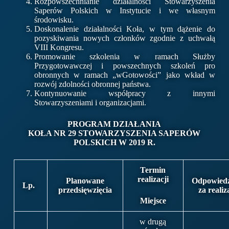
Rozpowszechnianie działalności Stowarzyszenia
Saperów Polskich w Instytucie i we własnym
środowisku.
Doskonalenie działalności Koła, w tym dążenie do
pozyskiwania nowych członków zgodnie z uchwałą
VIII Kongresu.
Promowanie szkolenia w ramach Służby
Przygotowawczej i powszechnych szkoleń pro
obronnych w ramach „wGotowości” jako wkład w
rozwój zdolności obronnej państwa.
Kontynuowanie współpracy z innymi
Stowarzyszeniami i organizacjami.
PROGRAM DZIAŁANIA
KOŁA NR 29 STOWARZYSZENIA SAPERÓW
POLSKICH W 2019 R.
Termin
realizacji
Planowane
Odpowiedz
Lp.
przedsięwzięcia
za realiz
Miejsce
w drugą