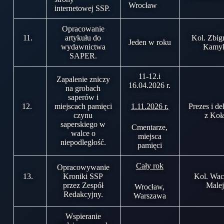
Wrocław
internetowej SSP.
Opracowanie
11.
artykułu do
Kol. Zbig
Jeden w roku
wydawnictwa
Kamy
SAPER.
11-12.i
Zapalenie zniczy
16.04.2026 r.
na grobach
saperów i
12.
miejscach pamięci
1.11.2026 r.
Prezes i de
czynu
z Koł
saperskiego w
Cmentarze,
walce o
miejsca
niepodległość.
pamięci
Cały rok
Opracowywanie
13.
Kroniki SSP
Kol. Wa
przez Zespół
Malej
Wrocław,
Redakcyjny.
Warszawa
Wspieranie