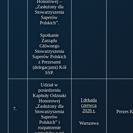
Honorowej –
„Zasłużony dla
Stowarzyszenia
Saperów
Polskich”.
Spotkanie
Zarządu
Głównego
Stowarzyszenia
Saperów Polskich
z Prezesami
(delegacjami) Kół
SSP.
Udział w
posiedzeniu
Kapituły Odznaki
I dekada
Honorowej
czerwca
„Zasłużony dla
7.
2026 r.
Stowarzyszenia
Prezes K
Saperów
Polskich” i
Warszawa
rozpatrzenie
wniosków o jej