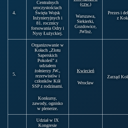
Centralnych
(czw.)
uroczystościach
4.
Święta Wojsk
Prezes i de
Warszawa,
Inżynieryjnych i
z Koł
Siekierki,
81. rocznicy
Gozdowice,
forsowania Odry i
JWInż.
Nysy Łużyckiej.
Organizowanie w
Kołach „Zlotu
Saperskich
Pokoleń” z
udziałem
żołnierzy JW.,
Kwiecień
5.
rezerwistów i
Zarząd Ko
członków Kół
Wrocław
SSP z rodzinami.
Konkursy,
zawody, ognisko
w plenerze.
Udział w IX
Kongresie