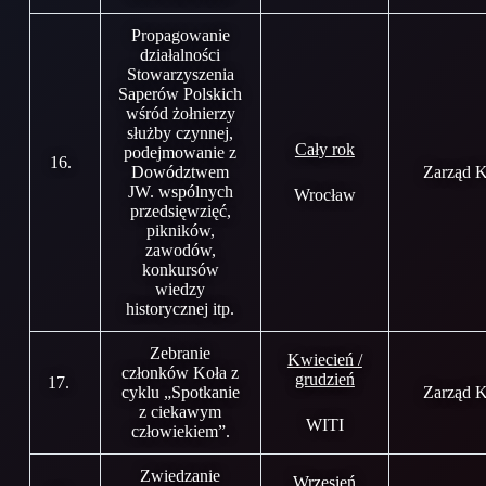
Propagowanie
działalności
Stowarzyszenia
Saperów Polskich
wśród żołnierzy
służby czynnej,
Cały rok
podejmowanie z
16.
Dowództwem
Zarząd K
JW. wspólnych
Wrocław
przedsięwzięć,
pikników,
zawodów,
konkursów
wiedzy
historycznej itp.
Zebranie
Kwiecień /
członków Koła z
grudzień
17.
cyklu „Spotkanie
Zarząd K
z ciekawym
WITI
człowiekiem”.
Zwiedzanie
Wrzesień