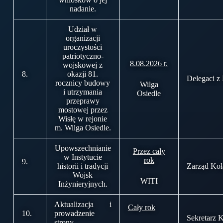
nadanie.
Udział w
organizacji
uroczystości
patriotyczno-
8.08.2026 r.
wojskowej z
8.
okazji 81.
Delegaci z
rocznicy budowy
Wilga
i utrzymania
Osiedle
przeprawy
mostowej przez
Wisłę w rejonie
m. Wilga Osiedle.
Upowszechnianie
Przez cały
w Instytucie
rok
9.
historii i tradycji
Zarząd Koł
Wojsk
WITI
Inżynieryjnych.
Aktualizacja i
Cały rok
10.
prowadzenie
Sekretarz 
strony