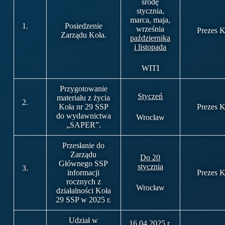
środę
stycznia,
marca, maja,
1.
Posiedzenie
września
Prezes K
Zarządu Koła.
października
i listopada
WITI
Przygotowanie
Styczeń
materiału z życia
2.
Koła nr 29 SSP
Prezes K
do wydawnictwa
Wrocław
„SAPER”.
Przesłanie do
Zarządu
Do 20
Głównego SSP
stycznia
3.
informacji
Prezes K
rocznych z
Wrocław
działalności Koła
29 SSP w 2025 r.
Udział w
16.04.2025 r.