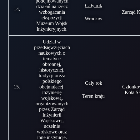
podejmowanych
Cały rok
działań na rzecz
14.
wzbogacania
Zarząd K
ekspozycji
Wrocław
Muzeum Wojsk
Inżynieryjnych.
Udział w
przedsięwzięciach
naukowych o
tematyce
obronnej,
historycznej,
tradycji oręża
polskiego
Cały rok
15.
obejmującej
Członko
inżynierię
Koła S
Teren kraju
wojskową,
organizowanych
przez Zarząd
Inżynierii
Wojskowej,
uczelnie
wojskowe oraz
inne instytucje.