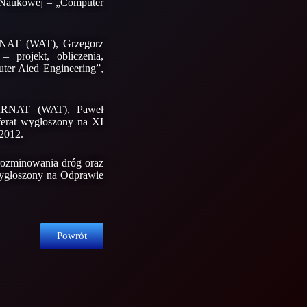
i Naukowej – „Computer
NAT (WAT), Grzegorz
 projekt, obliczenia,
er Aied Engineering”,
ARNAT (WAT), Paweł
erat wygłoszony na XI
2012.
ozminowania dróg oraz
ygłoszony na Odprawie
Powrót