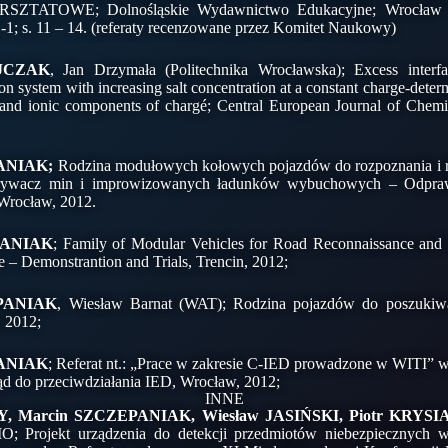
ATOWE; Dolnośląskie Wydawnictwo Edukacyjne; Wrocław –
; s. 11 – 14. (referaty recenzowane przez Komitet Naukowy)
JCZAK
, Jan Drzymała (Politechnika Wrocławska); Excess interf
ion system with increasing salt concentration at a constant charge-deter
and ionic components of chargé; Central European Journal of Chemis
PANIAK;
Rodzina modułowych kołowych pojazdów do rozpoznania i 
rywacz min i improwizowanych ładunków wybuchowych – Odpraw
Wrocław, 2012.
PANIAK
; Family of Modular Vehicles for Road Reconnaissance a
e – Demonstrantion and Trials, Trencin, 2012;
EPANIAK
, Wiesław Barnat (WAT); Rodzina pojazdów do poszukiwa
 2012;
PANIAK
; Referat nt.: „Prace w zakresie C-IED prowadzone w WITI” 
 do przeciwdziałania IED, Wrocław, 2012;
INNE
, Marcin SZCZEPANIAK, Wiesław JASIŃSKI, Piotr KRYSI
 Projekt urządzenia do detekcji przedmiotów niebezpiecznych w