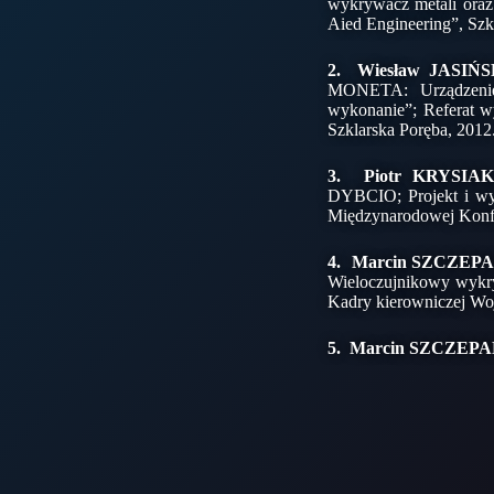
wykrywacz metali oraz
Aied Engineering”, Szk
2. Wiesław JASIŃS
MONETA: Urządzenie t
wykonanie”; Referat 
Szklarska Poręba, 2012
3. Piotr KRYSIAK
DYBCIO; Projekt i wy
Międzynarodowej Konfe
4. Marcin SZCZEP
Wieloczujnikowy wykr
Kadry kierowniczej Woj
5. Marcin SZCZEP