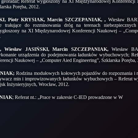
 georadar; Referat wygłoszony na XI Międzynarodowej Konferencj
larska Poręba, 2012.
KI, Piotr KRYSIAK, Marcin SZCZEPANIAK, ,
Wiesław BAR
rałujące do rozminowania dróg na terenach niebezpiecznych –
wygłoszony na XI Międzynarodowej Konferencji Naukowej – „Comput
.
, Wiesław JASIŃSKI, Marcin SZCZEPANIAK,
Wiesław B
konanie urządzenia do podejmowania ładunków wybuchowych; Ref
rencji Naukowej – „Computer Aied Engineering”, Szklarska Poręba, 
ANIAK;
Rodzina modułowych kołowych pojazdów do rozpoznania i r
ywacz min i improwizowanych ładunków wybuchowych – Referat w
sk Inżynieryjnych, Wrocław, 2012.
ANIAK
; Referat nt.: „Prace w zakresie C-IED prowadzone w W