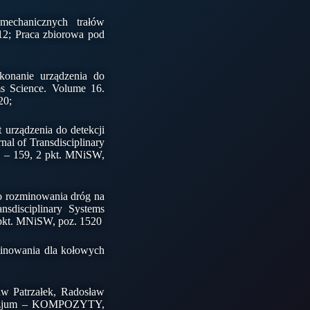
 mechanicznych trałów
12; Praca zbiorowa pod
konanie urządzenia do
s Science. Volume 16.
20;
t urządzenia do detekcji
al of Transdisciplinary
1 – 159, 2 pkt. MNiSW,
do rozminowania dróg na
sdisciplinary Systems
 pkt. MNiSW, poz. 1520
zminowania dla kołowych
aw Patrzałek, Radosław
pozjum – KOMPOZYTY,