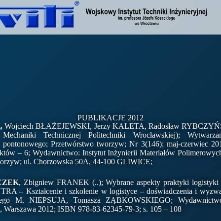
PUBLIKACJE 2012
K,
Wojciech BŁAŻEJEWSKI, Jerzy KALETA, Radosław RYBCZYŃSKI
 Mechaniki Technicznej Politechniki Wrocławskiej); Wytwarza
pontonowego; Przetwórstwo tworzyw; Nr 3(146); maj-czerwiec 2012
któw – 6; Wydawnictwo: Instytut Inżynierii Materiałów Polimerowyc
worzyw; ul. Chorzowska 50A, 44-100 GLIWICE;
ECZEK
, Zbigniew FRANEK (..); Wybrane aspekty praktyki logistyki 
A – Kształcenie i szkolenie w logistyce – doświadczenia i wyzwan
ego M. NIEPSUJA, Tomasza ZĄBKOWSKIEGO; Wydawnictwo
j, Warszawa 2012; ISBN 978-83-62345-79-3; s. 105 – 108