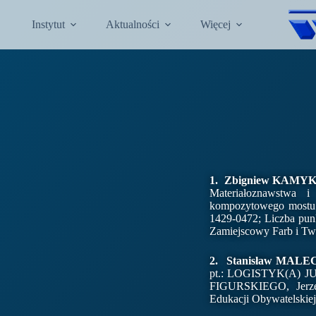
Instytut
Aktualności
Więcej
1. Zbigniew KAMY
Materiałoznawstwa i
kompozytowego mostu 
1429-0472; Liczba pun
Zamiejscowy Farb i T
2. Stanisław MAL
pt.: LOGISTYK(A) JUTR
FIGURSKIEGO, Jerz
Edukacji Obywatelskie