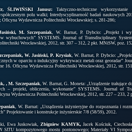
r, ŚLIWIŃSKI Janusz:
Taktyczno-techniczne wykorzystanie
półczesnym polu walki; Interdyscyplinarność badań naukowych 20
w; Oficyna Wydawnicza Politechniki Wrocławskiej; s. 281-286;
asiński, M. Szczepaniak
, W. Barnat, P. Dybcio: „Projekt i wy
w wybuchowych” SYSTEMS. Journal of Transdisciplinary System
itechniki Wrocławskiej, 2012, str. 307 – 312, 2 pkt. MNiSW, poz. 15
czepaniak, W. Jasiński, P. Krysiak
, W. Barnat, P. Dybcio: „Projek
znych w oparciu o indukcyjny wykrywacz metali oraz georadar” Journ
me 16. Oficyna Wydawnicza Politechniki Wrocławskiej, 2012, str. 15
ak, , M. Szczepaniak
, W. Barnat, G. Moneta: „Urządzenie trałujące 
nych – projekt, obliczenia, wykonanie” SYSTEMS. Journal of Tran
icyna Wydawnicza Politechniki Wrocławskiej, 2012, str. 227 – 233, 2
epaniak
, W. Barnat: „Urządzenia inżynieryjne do rozpoznania i ro
” Projektowanie i konstrukcje inżynierskie 7/8 (58/59), 2012.
ski, Ewa Juskowiak,
Zbigniew KAMYK,
Jacek Kościuk, Ciechosł
N SITU
kompozytowego mostu pontonowego; Materiały VI Sym