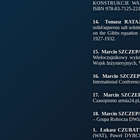
KONSTRUKCJE WARSZT
ISBN 978-83-7125-221-1
14. Tomasz RATA
solid/aqueous salt solut
on the Gibbs equation 
1927-1932.
15. Marcin SZCZE
Wieloczujnikowy wyk
Wojsk Inżynieryjnych, 
16. Marcin SZCZE
International Conferenc
17. Marcin SZCZ
Czasopismo armia24.pl,
18. Marcin SZCZE
– Grupa Robocza DWląd
1. Łukasz CZUBATY
(WAT), Paweł DYBCIO;