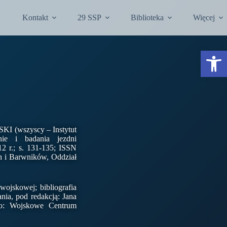
Kontakt
29 SSP
Biblioteka
Więcej
Otwórz pasek narzędzi
 (wszyscy – Instytut
nie i badania jezdni
 r.; s. 131-135; ISSN
h i Barwników, Oddział
wojskowej; bibliografia
ia, pod redakcją: Jana
: Wojskowe Centrum