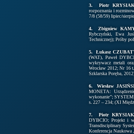
3. Piotr KRYSIA
rozpoznania i rozminow
7/8 (58/59) lipiec/sier
4. Zbigniew KAM
Rybczyński, Ewa Jus
Technicznej); Próby p
5. Łukasz CZUBATY
(WAT), Paweł DYBCIO;
wykrywacz metali ora
Wrocław 2012; Nr 16 t
Szklarska Poręba, 2012
6. Wiesław JASIŃS
MONETA: Urządzenie t
wykonanie”; SYSTEMS, 
s. 227 – 234; (XI Mię
7. Piotr KRYSIAK
DYBCIO; Projekt i w
Transdisciplinary Sys
Konferencja Naukowa „