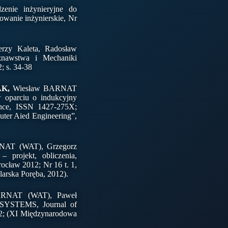
nie inżynieryjne do
owanie inżynierskie, Nr
erzy Kaleta, Radosław
znawstwa i Mechaniki
; s. 34-38
AK,
Wiesław BARNAT
 oparciu o indukcyjny
ence, ISSN 1427-275X;
ter Aied Engineering”,
NAT (WAT), Grzegorz
 projekt, obliczenia,
cław 2012; Nr 16 t. 1,
arska Poręba, 2012).
ARNAT (WAT), Paweł
 SYSTEMS, Journal of
12; (XI Międzynarodowa