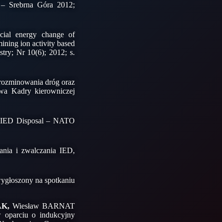
 Srebrna Góra 2012;
acial energy change of
mining ion activity based
try; Nr 10(6); 2012; s.
rozminowania dróg oraz
a Kadry kierowniczej
nd IED Disposal – NATO
nia i zwalczania IED,
wygłoszony na spotkaniu
AK,
Wiesław BARNAT
 oparciu o indukcyjny