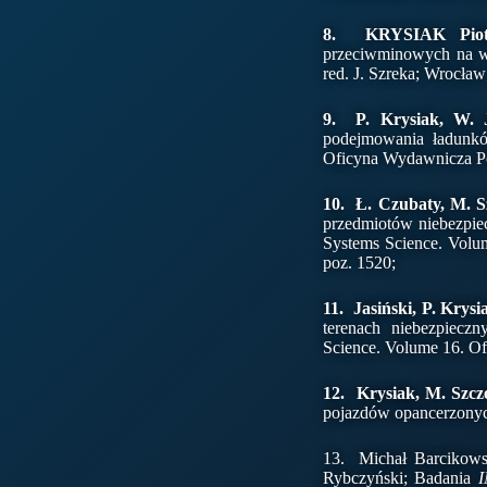
8. KRYSIAK Piot
przeciwminowych na ws
red. J. Szreka; Wrocła
9. P. Krysiak, W. J
podejmowania ładunkó
Oficyna Wydawnicza Pol
10. Ł. Czubaty, M. Sz
przedmiotów niebezpiec
Systems Science. Volu
poz. 1520;
11. Jasiński, P. Krysi
terenach niebezpiecz
Science. Volume 16. Of
12. Krysiak, M. Szcz
pojazdów opancerzonych
13. Michał Barcikow
Rybczyński; Badania
I