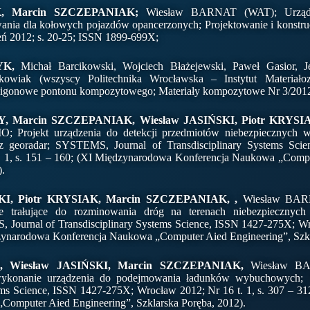
K, Marcin SZCZEPANIAK;
Wiesław BARNAT (WAT); Urządze
ania dla kołowych pojazdów opancerzonych; Projektowanie i konstru
pień 2012; s. 20-25; ISSN 1899-699X;
YK,
Michał Barcikowski, Wojciech Błażejewski, Paweł Gasior, J
kowiak (wszyscy Politechnika Wrocławska – Instytut Materiało
oligonowe pontonu kompozytowego; Materiały kompozytowe Nr 3/2012
, Marcin SZCZEPANIAK, Wiesław JASIŃSKI, Piotr KRYSI
 Projekt urządzenia do detekcji przedmiotów niebezpiecznych w
z georadar; SYSTEMS, Journal of Transdisciplinary Systems Sci
. 1, s. 151 – 160; (XI Międzynarodowa Konferencja Naukowa „Compu
).
KI, Piotr KRYSIAK, Marcin SZCZEPANIAK, ,
Wiesław BAR
rałujące do rozminowania dróg na terenach niebezpiecznych –
Journal of Transdisciplinary Systems Science, ISSN 1427-275X; Wro
dzynarodowa Konferencja Naukowa „Computer Aied Engineering”, Szkl
, Wiesław JASIŃSKI, Marcin SZCZEPANIAK,
Wiesław B
ykonanie urządzenia do podejmowania ładunków wybuchowych;
tems Science, ISSN 1427-275X; Wrocław 2012; Nr 16 t. 1, s. 307 – 3
Computer Aied Engineering”, Szklarska Poręba, 2012).