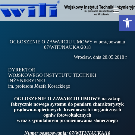
Otwórz pasek narzędzi
OGŁOSZENIE O ZAWARCIU UMOWY w postępowaniu
07/WITI/NAUKA/2018
Wrocław, dnia 28.05.2018 r
DYREKTOR
WOJSKOWEGO INSTYTUTU TECHNIKI
INŻYNIERYJNEJ
im. profesora Józefa Kosackiego
OGŁOSZENIE O ZAWARCIU UMOWY na zakup
fabrycznie nowego systemu do pomiaru charakterystyk
prądowo-napięciowych krzemowych i organicznych
ogniw fotowoltaicznych
wraz z symulatorem promieniowania słonecznego
Numer postępowania: 07/WITI/NAUKA/18