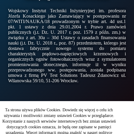
Wojskowy Instytut Techniki Inżynieryjnej im. profesora
Józefa Kosackiego jako Zamawiający w postępowaniu nr
07/WITI/NAUKA/18 prowadzonym w trybie art. 4d ust.1
pkt. 1 ustawy z dnia 29.01.2004 r. Prawo zamówień
publicznych (j.t. Dz. U. 2017 r. poz. 1579 z późn. zm.) w
związku z art. 30a – 30d Ustawy o zasadach finansowania
nauki (j.t. Dz. U. 2018 r., poz. 87) przedmiotem, którego jest
dostawa fabrycznie nowego systemu do pomiaru
charakterystyk prądowo-napięciowych krzemowych i
organicznych ogniw fotowoltaicznych wraz z symulatorem
promieniowania słonecznego, informuje iż w wyniku
przeprowadzonego ww. postępowania, została podpisana
umowa z firmą PV Test Solutions Tadeusz Żdanowicz ul.
Wilanowska 59/10, 51-206 Wrocław.
Copyright © 2026 - WITI
Ta strona używa plików Cookies. Dowiedz się więcej o celu ich
używania i możliwości zmiany ustawień Cookies w przeglądarce.
Korzystanie z naszych serwisów internetowych bez zmian ustawień
Wojskowy Instytut Techniki Inżynieryjnej
dotyczących cookies oznacza, że będą one zapisane w pamięci
im. profesora Józefa Kosackiego
ul. Obornicka 136
urządzenia. Więcej informacji można znaleźć w naszej polityce
50-961Wrocław