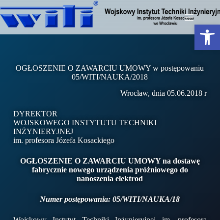
Otwórz pasek narzędzi
OGŁOSZENIE O ZAWARCIU UMOWY w postępowaniu
05/WITI/NAUKA/2018
Wrocław, dnia 05.06.2018 r
DYREKTOR
WOJSKOWEGO INSTYTUTU TECHNIKI
INŻYNIERYJNEJ
im. profesora Józefa Kosackiego
OGŁOSZENIE O ZAWARCIU UMOWY na dostawę
fabrycznie nowego urządzenia próżniowego do
nanoszenia elektrod
Numer postępowania: 05/WITI/NAUKA/18
Wojskowy Instytut Techniki Inżynieryjnej im. profesora