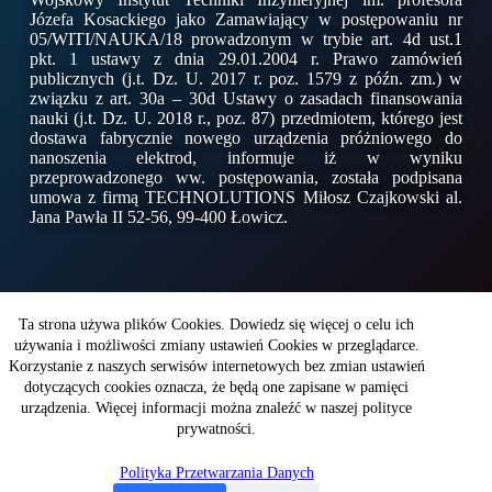
Józefa Kosackiego jako Zamawiający w postępowaniu nr
05/WITI/NAUKA/18 prowadzonym w trybie art. 4d ust.1
pkt. 1 ustawy z dnia 29.01.2004 r. Prawo zamówień
publicznych (j.t. Dz. U. 2017 r. poz. 1579 z późn. zm.) w
związku z art. 30a – 30d Ustawy o zasadach finansowania
nauki (j.t. Dz. U. 2018 r., poz. 87) przedmiotem, którego jest
dostawa fabrycznie nowego urządzenia próżniowego do
nanoszenia elektrod, informuje iż w wyniku
przeprowadzonego ww. postępowania, została podpisana
umowa z firmą TECHNOLUTIONS Miłosz Czajkowski al.
Jana Pawła II 52-56, 99-400 Łowicz.
Copyright © 2026 - WITI
Ta strona używa plików Cookies. Dowiedz się więcej o celu ich
używania i możliwości zmiany ustawień Cookies w przeglądarce.
Korzystanie z naszych serwisów internetowych bez zmian ustawień
Wojskowy Instytut Techniki Inżynieryjnej
dotyczących cookies oznacza, że będą one zapisane w pamięci
im. profesora Józefa Kosackiego
ul. Obornicka 136
urządzenia. Więcej informacji można znaleźć w naszej polityce
50-961Wrocław
prywatności.
Polityka Przetwarzania Danych
NIP: 896-000-48-11
KRS: 0000157109