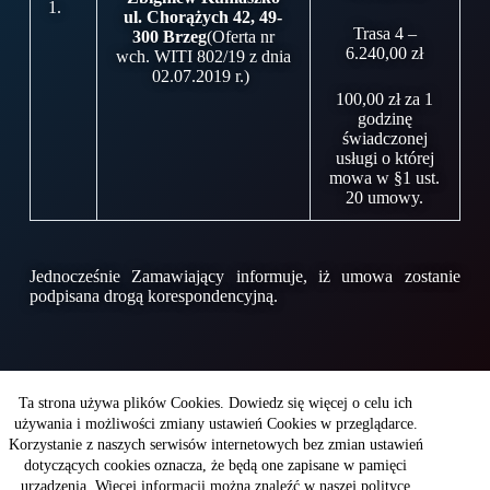
1.
ul. Chorążych 42, 49-
Trasa 4 –
300 Brzeg
(Oferta nr
6.240,00 zł
wch. WITI 802/19 z dnia
02.07.2019 r.)
100,00 zł za 1
godzinę
świadczonej
usługi o której
mowa w §1 ust.
20 umowy.
Jednocześnie Zamawiający informuje, iż umowa zostanie
podpisana drogą korespondencyjną.
Copyright © 2026 - WITI
Ta strona używa plików Cookies. Dowiedz się więcej o celu ich
używania i możliwości zmiany ustawień Cookies w przeglądarce.
Korzystanie z naszych serwisów internetowych bez zmian ustawień
Wojskowy Instytut Techniki Inżynieryjnej
dotyczących cookies oznacza, że będą one zapisane w pamięci
im. profesora Józefa Kosackiego
ul. Obornicka 136
urządzenia. Więcej informacji można znaleźć w naszej polityce
50-961Wrocław