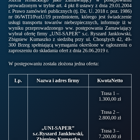
prowadzonym w trybie art. 4 pkt 8 ustawy z dnia 29.01.2004
r. Prawo zamówień publicznych (tj. Dz. U. 2018 r. poz. 1986)
nr 06/WITI/PozU/19 przedmiotem, którego jest świadczenie
usługi transportu towarów niebezpiecznych, informuje iż w
wyniku przeprowadzonego ww. postępowania Zamawiający
wybrał ofertę firmy „UNI-SAPER” s.c. Ryszard Janklowski,
Zbigniew Kumaszko z siedzibą przy ul. Chorążych 42, 49-
300 Brzeg spełniającą wymagania określone w ogłoszeniu o
zaproszeniu do składania ofert z dnia 26.06.2019 r.
W postępowaniu została złożona jedna oferta:
Lp.
Nazwa i adres firmy
Kwota
Netto
Trasa 1 –
1.300,00 zł
Trasa 2 –
2.800,00 zł
„
UNI-SAPER”
Trasa 3 –
s.c.
Ryszard Janklowski,
7.200,00 zł
Zbigniew Kumaszko