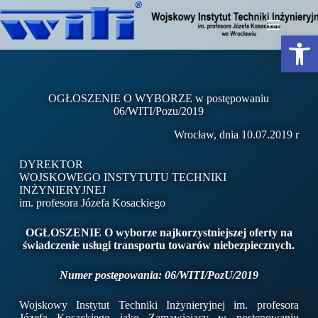
Otwórz pasek narzędzi
OGŁOSZENIE O WYBORZE w postępowaniu
06/WITI/Pozu/2019
Wrocław, dnia 10.07.2019 r
DYREKTOR
WOJSKOWEGO INSTYTUTU TECHNIKI
INŻYNIERYJNEJ
im. profesora Józefa Kosackiego
OGŁOSZENIE O wyborze najkorzystniejszej oferty na
świadczenie usługi transportu towarów niebezpiecznych.
Numer postępowania: 06/WITI/PozU/2019
Wojskowy Instytut Techniki Inżynieryjnej im. profesora
Józefa Kosackiego jako Zamawiający w postępowaniu