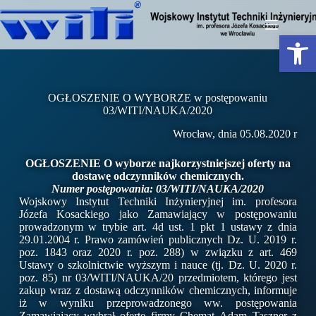
Otwórz pasek narzędzi
OGŁOSZENIE O WYBORZE w postępowaniu
03/WITI/NAUKA/2020
Wrocław, dnia 05.08.2020 r
OGŁOSZENIE O wyborze najkorzystniejszej oferty na
dostawę odczynników chemicznych.
Numer postępowania: 03/WITI/NAUKA/2020
Wojskowy Instytut Techniki Inżynieryjnej im. profesora
Józefa Kosackiego jako Zamawiający w postępowaniu
prowadzonym w trybie art. 4d ust. 1 pkt 1 ustawy z dnia
29.01.2004 r. Prawo zamówień publicznych Dz. U. 2019 r.
poz. 1843 oraz 2020 r. poz. 288) w związku z art. 469
Ustawy o szkolnictwie wyższym i nauce (tj. Dz. U. 2020 r.
poz. 85) nr 03/WITI/NAUKA/20 przedmiotem, którego jest
zakup wraz z dostawą odczynników chemicznych, informuje
iż w wyniku przeprowadzonego ww. postępowania
Zamawiający wybrał ofertę firmy Chemat Adam Taszner z