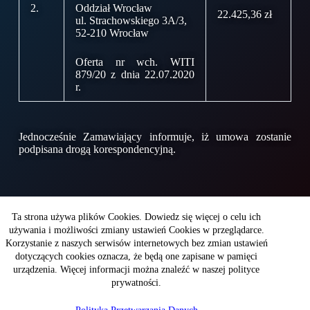
2.
Oddział Wrocław
22.425,36 zł
ul. Strachowskiego 3A/3,
52-210 Wrocław
Oferta nr wch. WITI
879/20 z dnia 22.07.2020
r.
Jednocześnie Zamawiający informuje, iż umowa zostanie
podpisana drogą korespondencyjną.
Copyright © 2026 - WITI
Ta strona używa plików Cookies. Dowiedz się więcej o celu ich
używania i możliwości zmiany ustawień Cookies w przeglądarce.
Korzystanie z naszych serwisów internetowych bez zmian ustawień
Wojskowy Instytut Techniki Inżynieryjnej
dotyczących cookies oznacza, że będą one zapisane w pamięci
im. profesora Józefa Kosackiego
ul. Obornicka 136
urządzenia. Więcej informacji można znaleźć w naszej polityce
50-961Wrocław
prywatności.