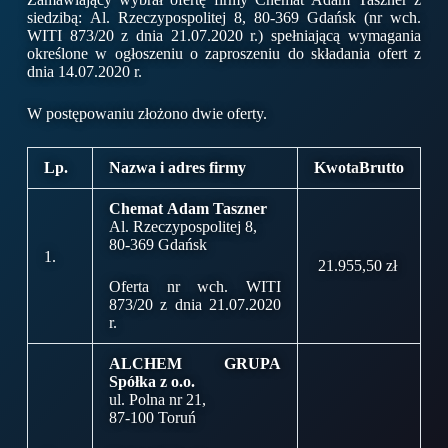
siedzibą: Al. Rzeczypospolitej 8, 80-369 Gdańsk (nr wch.
WITI 873/20 z dnia 21.07.2020 r.) spełniającą wymagania
określone w ogłoszeniu o zaproszeniu do składania ofert z
dnia 14.07.2020 r.
W postępowaniu złożono dwie oferty.
Lp.
Nazwa i adres firmy
Kwota
Brutto
Chemat Adam Taszner
Al. Rzeczypospolitej 8,
80-369 Gdańsk
1.
21.955,50 zł
Oferta nr wch. WITI
873/20 z dnia 21.07.2020
r.
ALCHEM GRUPA
Spółka z o.o.
ul. Polna nr 21,
87-100 Toruń