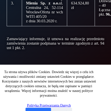
Doświa
3.
Mienia Sp. z o.o.
ul.
634.924,80
– 40
Centralna 24, 52-114
zł
Łączna
WrocławOferta nr wch
pkt.
96
WITI 405/20
z dnia 30.03.2020 r.
Zamawiający informuje, iż umowa na realizację przedmiotu
zamówienia zostanie podpisana w terminie zgodnym z art. 94
ust 1 pkt. 2.
Copyright © 2026 - WITI
Ta strona używa plików Cookies. Dowiedz się więcej o celu ich
używania i możliwości zmiany ustawień Cookies w przeglądarce.
Korzystanie z naszych serwisów internetowych bez zmian ustawień
Wojskowy Instytut Techniki Inżynieryjnej
dotyczących cookies oznacza, że będą one zapisane w pamięci
im. profesora Józefa Kosackiego
ul. Obornicka 136
urządzenia. Więcej informacji można znaleźć w naszej polityce
50-961Wrocław
prywatności.
Polityka Przetwarzania Danych
NIP: 896-000-48-11
KRS: 0000157109