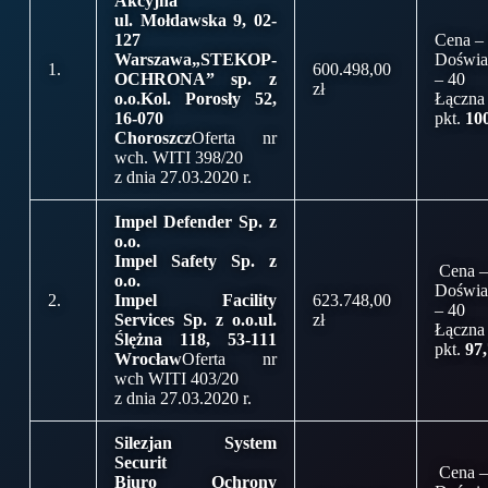
Akcyjna
ul. Mołdawska 9, 02-
127
Cena –
Warszawa
„STEKOP-
Doświa
1.
600.498,00
OCHRONA” sp. z
– 40
zł
o.o.
Kol. Porosły 52,
Łączna
16-070
pkt.
10
Choroszcz
Oferta nr
wch. WITI 398/20
z dnia 27.03.2020 r.
Impel Defender Sp. z
o.o.
Impel Safety Sp. z
Cena –
o.o.
Doświa
2.
Impel Facility
623.748,00
– 40
Services Sp. z o.o.
ul.
zł
Łączna
Ślężna 118, 53-111
pkt.
97
Wrocław
Oferta nr
wch WITI 403/20
z dnia 27.03.2020 r.
Silezjan System
Securit
Cena –
Biuro Ochrony