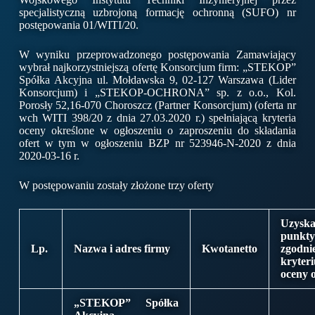
specjalistyczną uzbrojoną formację ochronną (SUFO) nr
postępowania 01/WITI/20.
W wyniku przeprowadzonego postępowania Zamawiający
wybrał najkorzystniejszą ofertę Konsorcjum firm: „STEKOP”
Spółka Akcyjna ul. Mołdawska 9, 02-127 Warszawa (Lider
Konsorcjum) i „STEKOP-OCHRONA” sp. z o.o., Kol.
Porosły 52,16-070 Choroszcz (Partner Konsorcjum) (oferta nr
wch WITI 398/20 z dnia 27.03.2020 r.) spełniającą kryteria
oceny określone w ogłoszeniu o zaproszeniu do składania
ofert w tym w ogłoszeniu BZP nr 523946-N-2020 z dnia
2020-03-16 r.
W postępowaniu zostały złożone trzy oferty
Uzysk
punkty
Lp.
Nazwa i adres firmy
Kwota
netto
zgod
kryter
oceny o
„STEKOP” Spółka