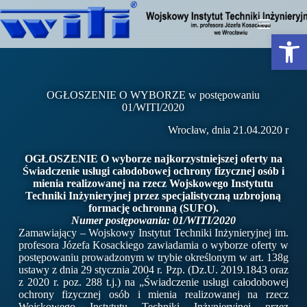
Otwórz pasek narzędzi
OGŁOSZENIE O WYBORZE w postępowaniu
01/WITI/2020
Wrocław, dnia 21.04.2020 r
OGŁOSZENIE O wyborze najkorzystniejszej oferty na
Świadczenie usługi całodobowej ochrony fizycznej osób i
mienia realizowanej na rzecz Wojskowego Instytutu
Techniki Inżynieryjnej przez specjalistyczną uzbrojoną
formację ochronną (SUFO).
Numer postępowania: 01/WITI/2020
Zamawiający – Wojskowy Instytut Techniki Inżynieryjnej im.
profesora Józefa Kosackiego zawiadamia o wyborze oferty w
postępowaniu prowadzonym w trybie określonym w art. 138g
ustawy z dnia 29 stycznia 2004 r. Pzp. (Dz.U. 2019.1843 oraz
z 2020 r. poz. 288 t.j.) na „Świadczenie usługi całodobowej
ochrony fizycznej osób i mienia realizowanej na rzecz
Wojskowego Instytutu Techniki Inżynieryjnej przez